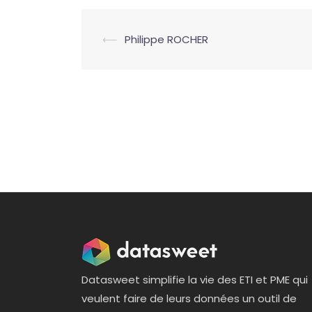
Navigation
⟵
Philippe ROCHER
d’article
Datasweet simplifie la vie des ETI et PME qui
veulent faire de leurs données un outil de