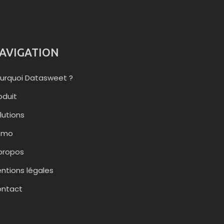
AVIGATION
urquoi Datasweet ?
oduit
lutions
émo
propos
ntions légales
ntact