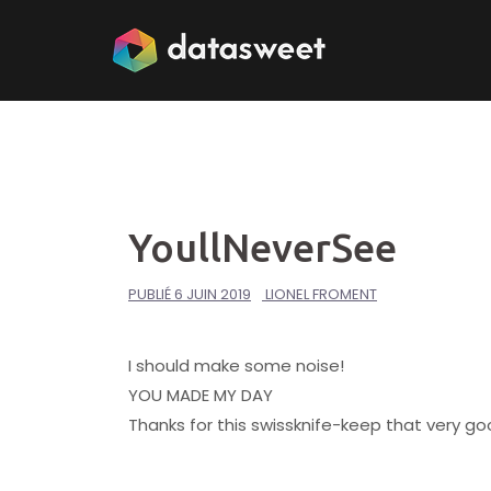
Aller
au
contenu
YoullNeverSee
PUBLIÉ
6 JUIN 2019
LIONEL FROMENT
I should make some noise!
YOU MADE MY DAY
Thanks for this swissknife-keep that very go