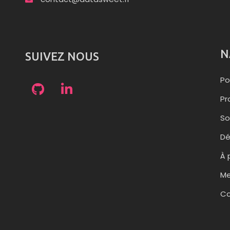
N
SUIVEZ NOUS
Po
Pr
So
D
À 
Me
Co