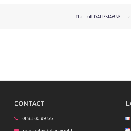
Thibault DALLEMAGNE
⟶
CONTACT
L
01 84 60 99 55
contact@datasweet.fr