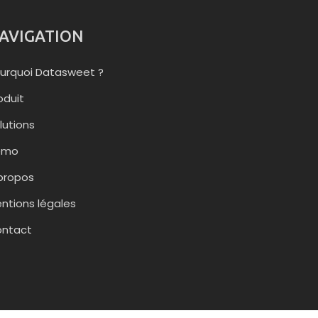
AVIGATION
urquoi Datasweet ?
oduit
lutions
émo
propos
ntions légales
ntact