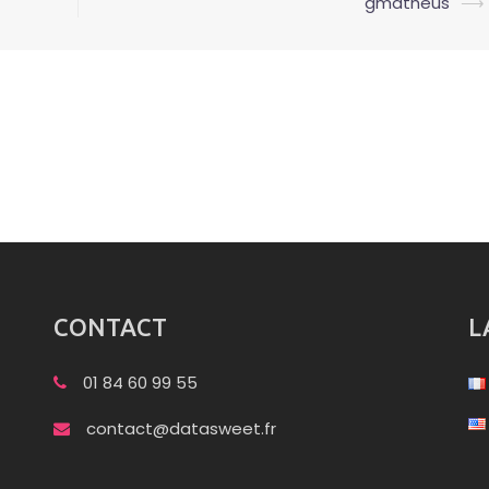
gmatheus
⟶
CONTACT
L
01 84 60 99 55
contact@datasweet.fr