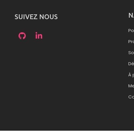
N
SUIVEZ NOUS
Po
Pr
So
D
À 
Me
Co