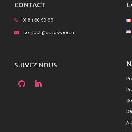
CONTACT
L
01 84 60 99 55
contact@datasweet.fr
N
SUIVEZ NOUS
Po
Pr
So
D
À 