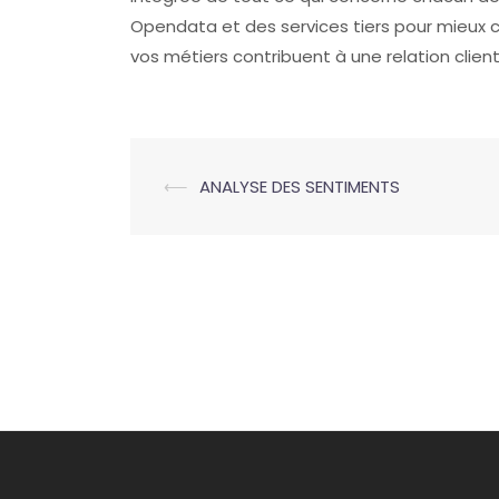
Opendata et des services tiers pour mieux c
vos métiers contribuent à une relation clien
Navigation
⟵
ANALYSE DES SENTIMENTS
d’article