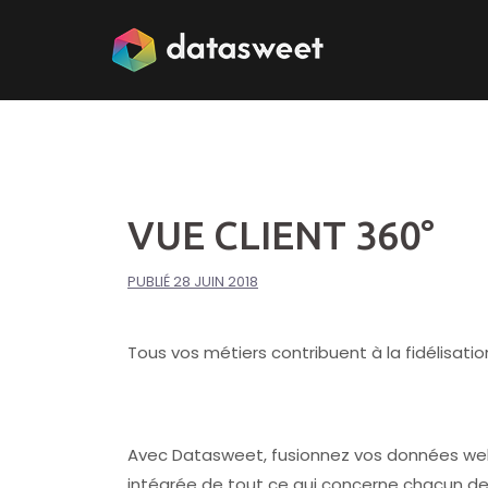
Aller
au
contenu
VUE CLIENT 360°
PUBLIÉ
28 JUIN 2018
Tous vos métiers contribuent à la fidélisatio
Avec Datasweet, fusionnez vos données web,
intégrée de tout ce qui concerne chacun de 