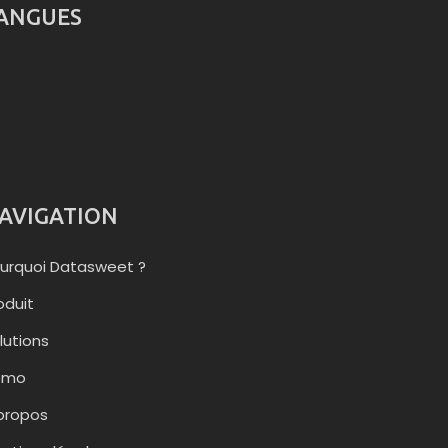
ANGUES
AVIGATION
urquoi Datasweet ?
oduit
lutions
émo
propos