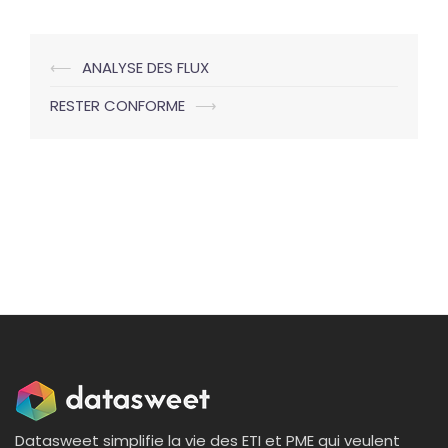
Navigation
⟵
ANALYSE DES FLUX
d’article
RESTER CONFORME
⟶
Datasweet simplifie la vie des ETI et PME qui veulent