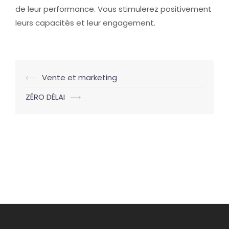
de leur performance. Vous stimulerez positivement
leurs capacités et leur engagement.
Navigation
⟵
Vente et marketing
d’article
ZÉRO DÉLAI
⟶